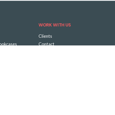
WORK WITH US
Clients
Bookcases
Contact
ons