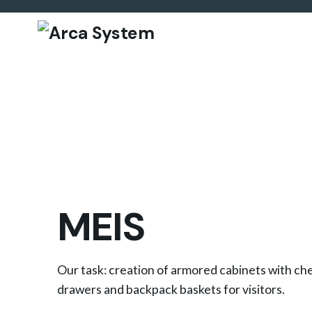
S
k
i
p
t
o
c
o
n
t
e
MEIS
n
t
Our task: creation of armored cabinets with che
drawers and backpack baskets for visitors.