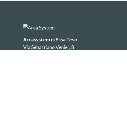
Arcasystem di Elisa Teso
Via Sebastiano Venier, 8
31048 - San Biagio di Callalta
Treviso - Italia
Phone:
+39 347 079 3634
Email:
info@arcasystem.it