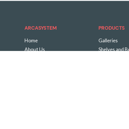
ARCASYSTEM
PRODUCTS
Home
Galleries
About Us
Shelves and 
Know-How
Special Soluti
Services
Drawer units
Products
Cabinets
Projects
Cantilevers