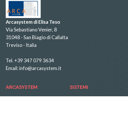
Arcasystem di Elisa Teso
Via Sebastiano Venier, 8
31048 - San Biagio di Callalta
Treviso - Italia
Tel.
+39 347 079 3634
Email:
info@arcasystem.it
ARCASYSTEM
SISTEMI
Home
Quadrerie
Azienda
Scaffali e Librerie
Know-How
Soluzioni Particolari
Servizi
Cassettiere